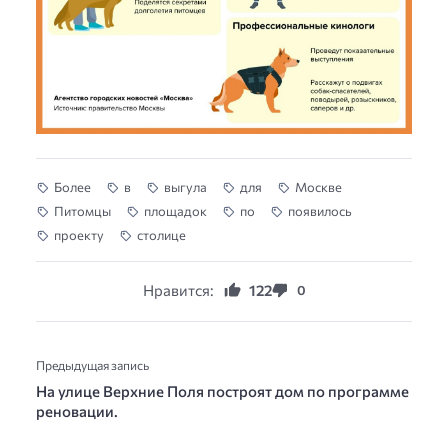
Более
в
выгула
для
Москве
Питомцы
площадок
по
появилось
проекту
столице
Нравится:
122
0
Предыдущая запись
На улице Верхние Поля построят дом по программе
реновации.