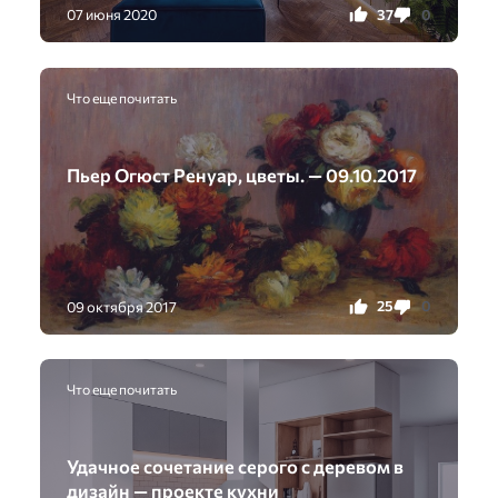
37
0
07 июня 2020
Что еще почитать
Пьер Огюст Ренуар, цветы. — 09.10.2017
25
0
09 октября 2017
Что еще почитать
Удачное сочетание серого с деревом в
дизайн — проекте кухни