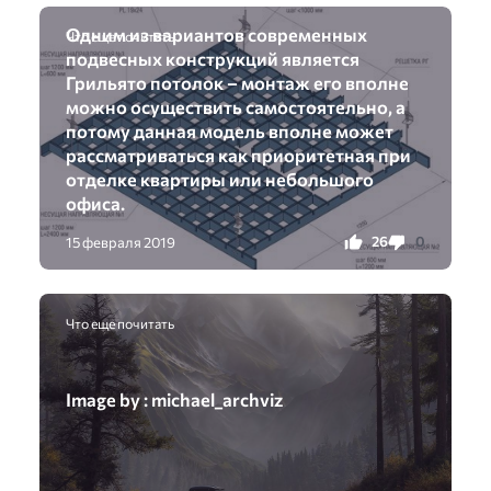
Одним из вариантов современных
Что еще почитать
подвесных конструкций является
Грильято потолок – монтаж его вполне
можно осуществить самостоятельно, а
потому данная модель вполне может
рассматриваться как приоритетная при
отделке квартиры или небольшого
офиса.
26
0
15 февраля 2019
Что еще почитать
Image by : michael_archviz