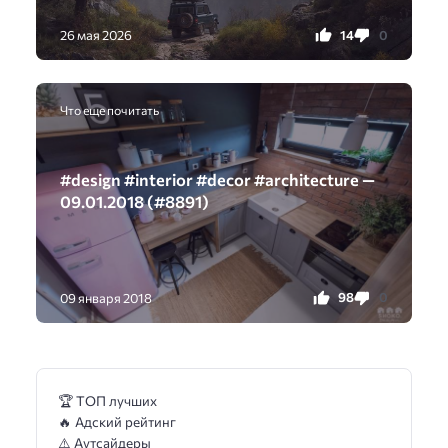
14
0
26 мая 2026
Что еще почитать
#design #interior #decor #architecture —
09.01.2018 (#8891)
98
0
09 января 2018
🏆 ТОП лучших
🔥 Адский рейтинг
⚠️ Аутсайдеры