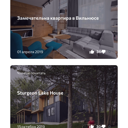
Замечательна квартира в Вильнюсе
36
0
01 апреля 2019
Что еще почитать
Sturgeon Lake House
30
0
15 октября 2019