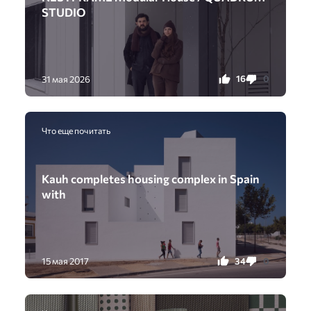
STUDIO
16
0
31 мая 2026
Что еще почитать
Kauh completes housing complex in Spain
with
34
0
15 мая 2017