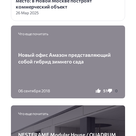
место: в Новой Москве построят
коммерческий объект
26 Мар 2025
Что еще почитать
Новый офис Амазон представляющий
собой гибрид зимнего сада
51
0
06 сентября 2018
Что еще почитать
NESTFRAME Modular House / QUADRUM