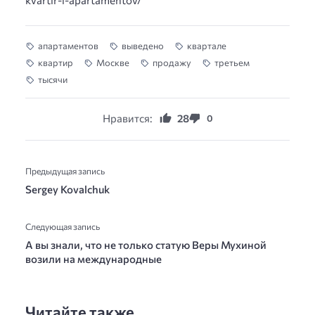
kvartir-i-apartamentov/
апартаментов
выведено
квартале
квартир
Москве
продажу
третьем
тысячи
Нравится:
28
0
Предыдущая запись
Sergey Kovalchuk
Следующая запись
А вы знали, что не только статую Веры Мухиной
возили на международные
Читайте также