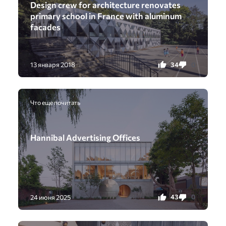
Design crew for architecture renovates
primary school in France with aluminum
facades
34
0
13 января 2018
Что еще почитать
Hannibal Advertising Offices
43
0
24 июня 2025