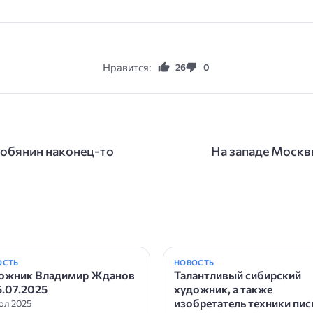
Нравится:
26
0
Собянин наконец-то
На западе Москв
ОСТЬ
НОВОСТЬ
ожник Владимир Жданов
Талантливый сибирский
5.07.2025
художник, а также
изобретатель техники пи
юл 2025