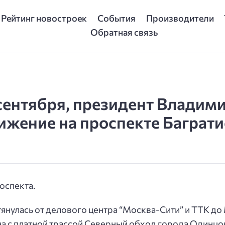
Рейтинг новостроек
События
Производители
Обратная связь
 сентября, президент Владими
жение на проспекте Баграти
оспекта.
тянулась от делового центра “Москва-Сити” и ТТК 
на с платной трассой Северный обход города Одинц