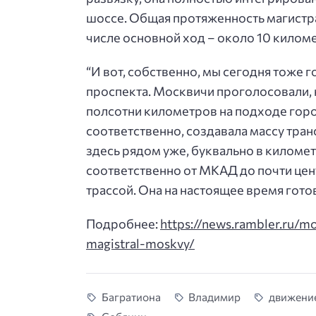
шоссе. Общая протяженность магистра
числе основной ход – около 10 килом
“И вот, собственно, мы сегодня тоже 
проспекта. Москвичи проголосовали, н
полсотни километров на подходе город
соответственно, создавала массу тран
здесь рядом уже, буквально в километ
соответственно от МКАД до почти цент
трассой. Она на настоящее время готов
Подробнее:
https://news.rambler.ru/m
magistral-moskvy/
Багратиона
Владимир
движени