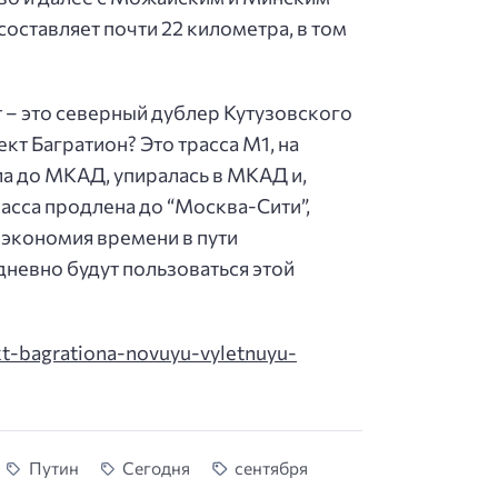
оставляет почти 22 километра, в том
т – это северный дублер Кутузовского
кт Багратион? Это трасса М1, на
ла до МКАД, упиралась в МКАД и,
расса продлена до “Москва-Сити”,
 экономия времени в пути
дневно будут пользоваться этой
kt-bagrationa-novuyu-vyletnuyu-
Путин
Сегодня
сентября