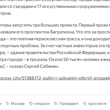
ли со съездами и 17 искусственными сооружениями с
етров.
готовы запустить три больших проекта. Первый проек
азвали его проспектом Багратиона. Что это за проспе
а – это платная первоклассная трасса, и она доходи
спортных проблем. За счет частных инвесторов эта т
ре, – здание правительства Российской Федерации, и
ра города – в три раза. Около 50 тысяч человек еже
а”, – сказал Сергей Собянин.
oscow_city/51388172-putin-i-sobyanin-otkryli-prospe
е
Москве
открыли
Президент
проспекте