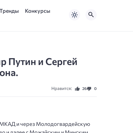
Тренды
Конкурсы
р Путин и Сергей
она.
Нравится:
26
0
до МКАД и через Молодогвардейскую
ово и далее с Можайским и Минским