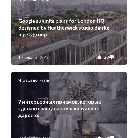
Google submits plans for London HQ
designed by Heatherwick studio Bjarke
ingels group
20
0
10 декабря 2017
Что еще почитать
7 интерьерных приемов, которые
сделают вашу ванную визуально
дороже.
38
0