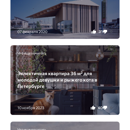
31
0
07 февраля 2020
Что еще почитать
Эклектичная квартира 36 м² для
молодой девушки и рыжего кота в
Петербурге
40
0
10 ноября 2023
Что еще почитать