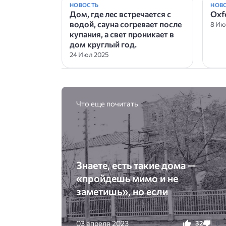
НОВОСТЬ
НОВ
Дом, где лес встречается с
Oxf
водой, сауна согревает после
8 Ию
купания, а свет проникает в
дом круглый год.
24 Июл 2025
Что еще почитать
Знаете, есть такие дома —
«пройдешь мимо и не
заметишь», но если
03 апреля 2023
32
0