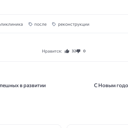
оликлиника
после
реконструкции
Нравится:
32
0
спешных в развитии
С Новым годо