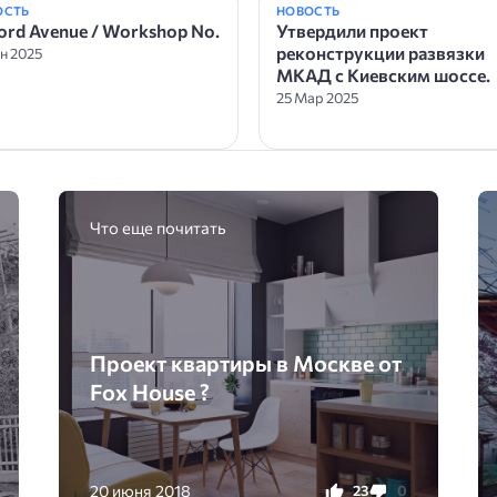
ОСТЬ
НОВОСТЬ
ord Avenue / Workshop No.
Утвердили проект
реконструкции развязки
н 2025
МКАД с Киевским шоссе.
25 Мар 2025
Что еще почитать
Проект квартиры в Москве от
Fox House ?
20 июня 2018
23
0