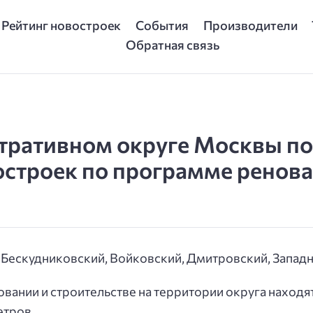
Рейтинг новостроек
События
Производители
Обратная связь
тративном округе Москвы по
остроек по программе ренова
 Бескудниковский, Войковский, Дмитровский, Западн
овании и строительстве на территории округа находя
етров.