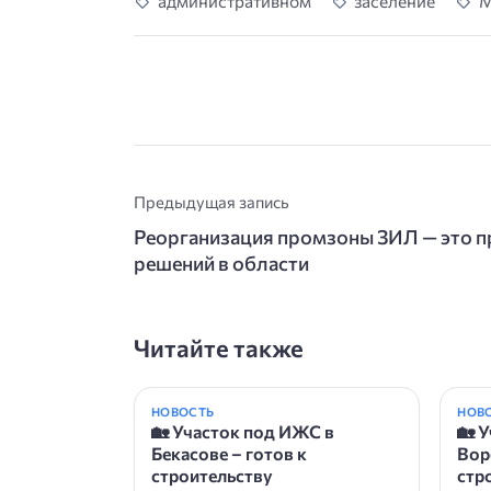
административном
заселение
М
Предыдущая запись
Реорганизация промзоны ЗИЛ — это 
решений в области
Читайте также
НОВОСТЬ
НОВ
🏡 Участок под ИЖС в
🏡 
Бекасове – готов к
Вор
строительству
стр