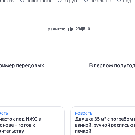
осквы
новостроек
округе
передано
под
Нравится:
23
0
пример передовых
В первом полугод
ОСТЬ
НОВОСТЬ
Участок под ИЖС в
Двушка 35 м² с погребом
онове – готов к
ванной, ручной росписью 
оительству
печкой