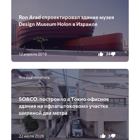
Ron Arad спроектировал здание музея
Design Museum Holon в Израиле
24
0
12 апреля 2018
Что еще почитать
SO&CO. построило в Токио офисное
здание на «флагштоковом» участке
шириной два метра
3
0
22 июля 2026