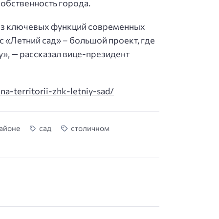
 собственность города.
 из ключевых функций современных
 «Летний сад» – большой проект, где
», — рассказал вице-президент
a-territorii-zhk-letniy-sad/
айоне
сад
столичном