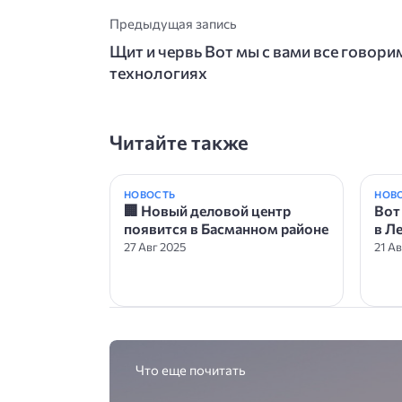
Предыдущая запись
Щит и червь Вот мы с вами все говорим
технологиях
Читайте также
НОВОСТЬ
НОВ
🏢 Новый деловой центр
Вот
появится в Басманном районе
в Л
27 Авг 2025
21 А
Что еще почитать