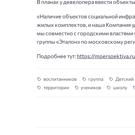
В планах у девелопера ввести объекты 
«Наличие объектов социальной инфрас
жилых комплектов, и наша Компания у
мы совместно с городскими властями
группы «Эталон» по московскому рег
Подробнее тут:
https://mperspektiva.ru
воспитанников
группа
Детский
территории
учеников
школу