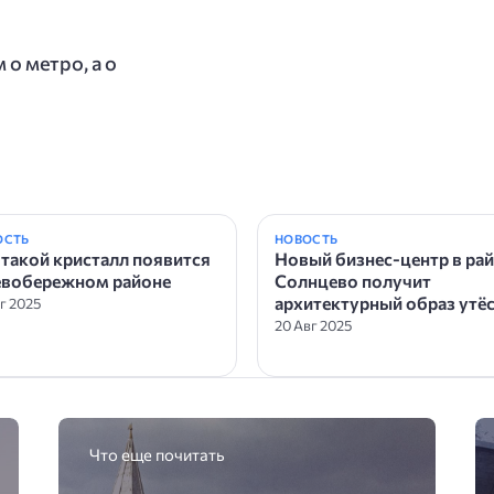
 о метро, а о
ОСТЬ
НОВОСТЬ
 такой кристалл появится
Новый бизнес-центр в ра
евобережном районе
Солнцево получит
архитектурный образ утё
вг 2025
20 Авг 2025
Что еще почитать