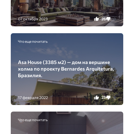
26
0
07 октября 2023
Что еще почитать
Asa House (3385 м2) — дом на вершине
холма по проекту Bernardes Arquitetura,
Бразилия.
23
0
17 февраля 2022
Что еще почитать