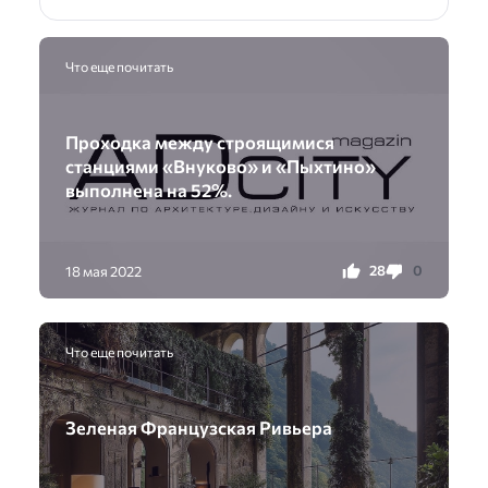
Что еще почитать
Проходка между строящимися
станциями «Внуково» и «Пыхтино»
выполнена на 52%.
28
0
18 мая 2022
Что еще почитать
Зеленая Французская Ривьера