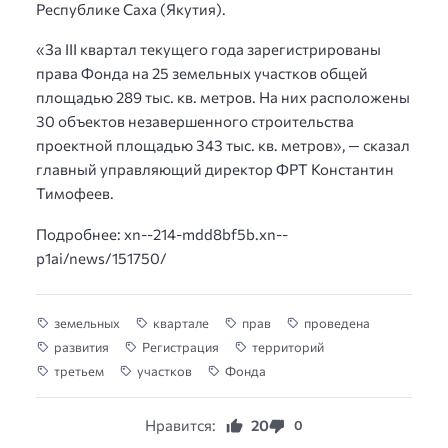
Республике Саха (Якутия).
«За III квартал текущего года зарегистрированы
права Фонда на 25 земельных участков общей
площадью 289 тыс. кв. метров. На них расположены
30 объектов незавершенного строительства
проектной площадью 343 тыс. кв. метров», — сказал
главный управляющий директор ФРТ Константин
Тимофеев.
Подробнее: xn--214-mdd8bf5b.xn--
p1ai/news/151750/
земельных
квартале
прав
проведена
развития
Регистрация
территорий
третьем
участков
Фонда
Нравится:
20
0