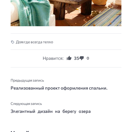
Дοʍ ᴦде всеᴦда тепʌο
Нравится:
35
0
Предыдущая запись
Реализованный проект оформления спальни.
Следующая запись
Эʌеᴦантный дизайн на береᴦy озера