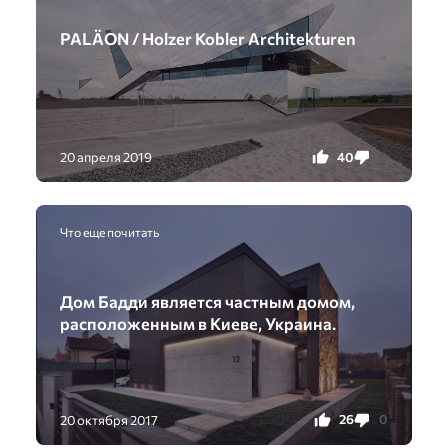
PALÄON / Holzer Kobler Architekturen
40
0
20 апреля 2019
Что еще почитать
Дом Бадди является частным домом,
расположенным в Киеве, Украина.
26
0
20 октября 2017