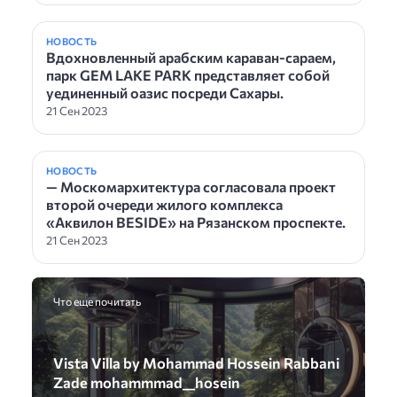
НОВОСТЬ
Вдохновленный арабским караван-сараем,
парк GEM LAKE PARK представляет собой
уединенный оазис посреди Сахары.
21 Сен 2023
НОВОСТЬ
— Москомархитектура согласовала проект
второй очереди жилого комплекса
«Аквилон BESIDE» на Рязанском проспекте.
21 Сен 2023
Что еще почитать
Vista Villa by Mohammad Hossein Rabbani
Zade mohammmad__hosein