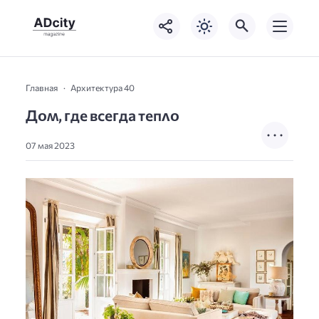
Главная
Архитектура 40
Дοʍ, ᴦде всеᴦда тепʌο
07 мая 2023