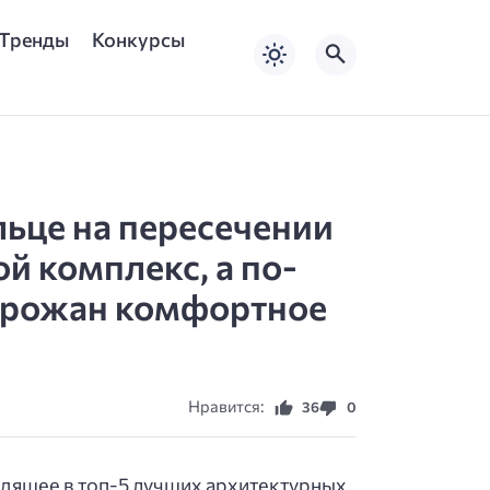
Тренды
Конкурсы
ьце на пересечении
й комплекс, а по-
горожан комфортное
Нравится:
36
0
дящее в топ-5 лучших архитектурных