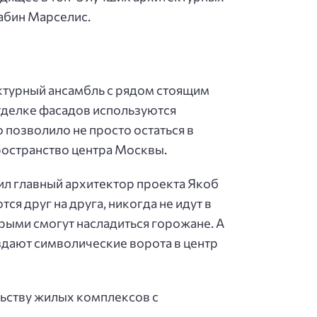
абин Марселис.
ктурный ансамбль с рядом стоящим
тделке фасадов используются
позволило не просто остаться в
ространство центра Москвы.
ил главный архитектор проекта Якоб
я друг на друга, никогда не идут в
орыми смогут насладиться горожане. А
здают символические ворота в центр
ьству жилых комплексов с