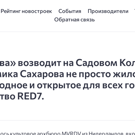
Рейтинг новостроек
События
Производители
Обратная связь
а» возводит на Садовом Кол
ика Сахарова не просто жило
одное и открытое для всех 
тво RED7.
ось культовое архбюро MVRDV из Нидерландов, вхо