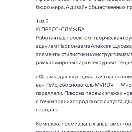
бюро мира. А дизайн общественных пр
1 из 3
© ПРЕСС-СЛУЖБА
Работая над проектом, творческая гр
зданием Наркомзема Алексея Щусева,
элементы стилистики конструктивизм
рамках мировых архитектурных тенден
«Форма здания родилась из наложения
ван Рейс, сооснователь MVRDV. — Мног
параллели. Плюс на первых этажах нов
с точки зрения городского силуэта, 
города».
Комплекс премиальных апартаментов 
подземным паркингом и необходимой