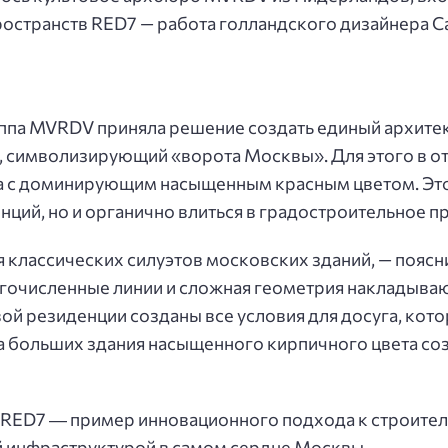
остранств RED7 — работа голландского дизайнера С
уппа MVRDV приняла решение создать единый архите
 символизирующий «ворота Москвы». Для этого в о
а с доминирующим насыщенным красным цветом. Это 
ций, но и органично влиться в градостроительное п
 классических силуэтов московских зданий, — поясн
очисленные линии и сложная геометрия накладываютс
ой резиденции созданы все условия для досуга, кот
два больших здания насыщенного кирпичного цвета со
RED7 ― пример инновационного подхода к строител
 инфраструктурой в самом сердце Москвы.