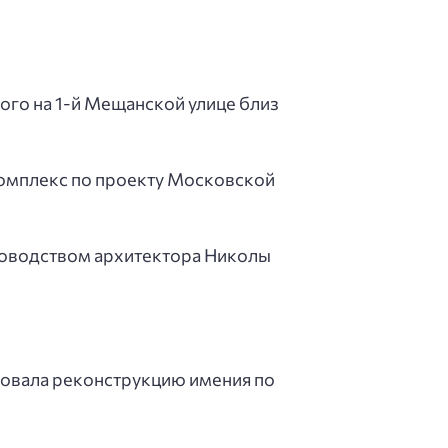
го на 1-й Мещанской улице близ
комплекс по проекту Московской
уководством архитектора Николы
ровала реконструкцию имения по