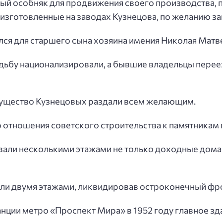
вый особняк для продвижения своего производства,
изготовленные на заводах Кузнецова, по желанию за
ся для старшего сына хозяина имения Николая Матв
ьбу национализировали, а бывшие владельцы перееха
мущество Кузнецовых раздали всем желающим.
 отношения советского строительства к памятникам
вали несколькими этажами не только доходные дома X
или двумя этажами, ликвидировав остроконечный фр
нции метро «Проспект Мира» в 1952 году главное зд