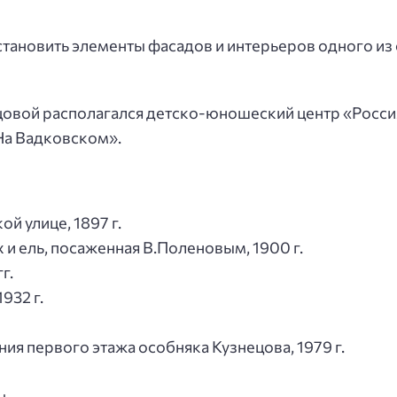
сстановить элементы фасадов и интерьеров одного и
цовой располагался детско-юношеский центр «Росси
На Вадковском».
ой улице, 1897 г.
 и ель, посаженная В.Поленовым, 1900 г.
г.
932 г.
я первого этажа особняка Кузнецова, 1979 г.
u