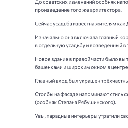
До советских изменений особняк нап
произведение того же архитектора.
Сейчас усадьба известна жителям ка
Изначально она включала главный кор
в отдельную усадьбу и возведенный в
Новое здание в правой части было вы
башенками и широким окном в центре
Главный вход был украшен трёхчастн
Столбы на фасаде напоминают стиль фа
(особняк Степана Рябушинского).
Увы, парадные интерьеры утратили св