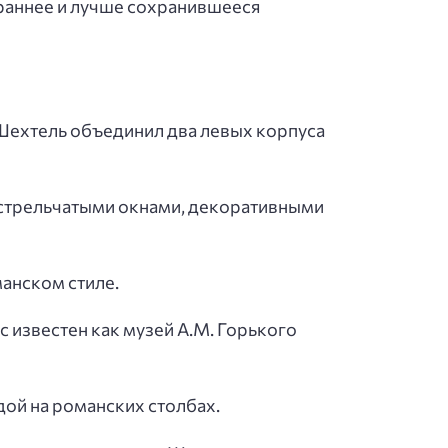
раннее и лучше сохранившееся
 Шехтель объединил два левых корпуса
, стрельчатыми окнами, декоративными
анском стиле.
с известен как музей А.М. Горького
дой на романских столбах.