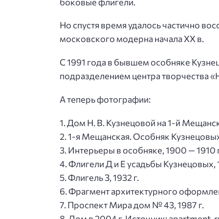
боковые флигели.
Но спустя время удалось частично во
московского модерна начала ХХ в.
С 1991 года в бывшем особняке Кузне
подразделением центра творчества «
А теперь фотографии:
1. Дом Н. В. Кузнецовой на 1-й Мещанск
2. 1-я Мещанская. Особняк Кузнецовых
3. Интерьеры в особняке, 1900 — 1910 г
4. Флигели Д и Е усадьбы Кузнецовых, 1
5. Флигель З, 1932 г.
6. Фрагмент архитектурного оформлени
7. Проспект Мира дом № 43, 1987 г.
8. Дом в 2004 г. Источник: apartment. r