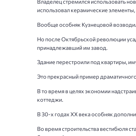
Владелец стремился использовать но
использовал керамические элементы, 
Вообще особняк Кузнецовой возводил
Но после Октябрьской революции усад
принадлежавший им завод.
Здание перестроили под квартиры, и
Это прекрасный пример драматичного
В то время в целях экономии надстраи
коттеджи.
В 30-х годах XX века особняк дополн
Во время строительства вестибюля ста