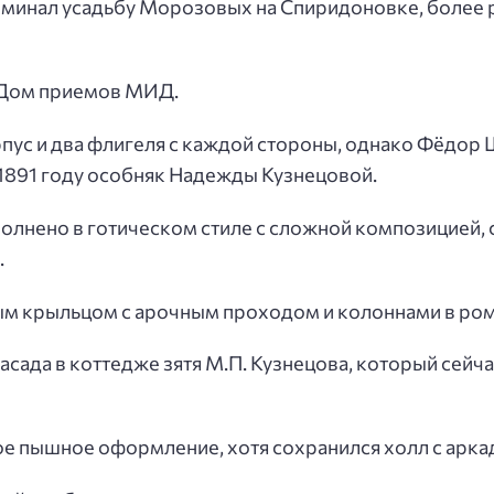
оминал усадьбу Морозовых на Спиридоновке, более 
к Дом приемов МИД.
пус и два флигеля с каждой стороны, однако Фёдор
 1891 году особняк Надежды Кузнецовой.
полнено в готическом стиле с сложной композицией
.
ым крыльцом с арочным проходом и колоннами в ром
сада в коттедже зятя М.П. Кузнецова, который сейча
ое пышное оформление, хотя сохранился холл с арка