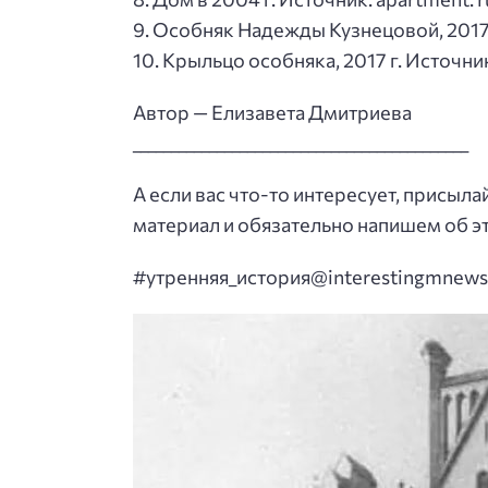
9. Особняк Надежды Кузнецовой, 2017
10. Крыльцо особняка, 2017 г. Источни
Автор — Елизавета Дмитриева
____________________________________________
А если вас что-то интересует, присыл
материал и обязательно напишем об э
#утренняя_история@interestingmnews