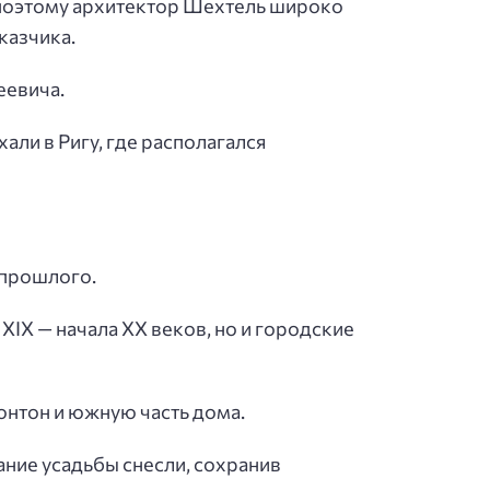
 поэтому архитектор Шехтель широко
казчика.
еевича.
ли в Ригу, где располагался
 прошлого.
IX — начала XX веков, но и городские
онтон и южную часть дома.
ание усадьбы снесли, сохранив