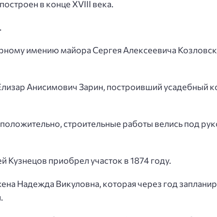
строен в конце XVIII века.
.
ирному имению майора Сергея Алексеевича Козловско
Елизар Анисимович Зарин, построивший усадебный 
едположительно, строительные работы велись под р
Кузнецов приобрел участок в 1874 году.
ена Надежда Викуловна, которая через год заплани
.