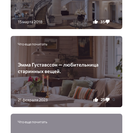
35
0
15 марта 2018
Что еще почитать
Эмма Густавссон — любительница
старинных вещей.
25
0
21 февраля 2023
Что еще почитать