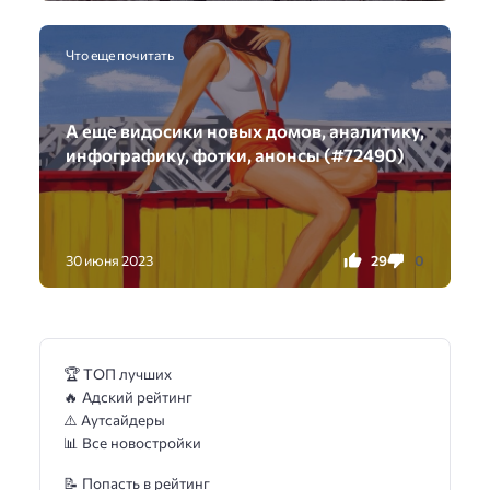
Что еще почитать
А еще видосики новых домов, аналитику,
инфографику, фотки, анонсы (#72490)
29
0
30 июня 2023
🏆 ТОП лучших
🔥 Адский рейтинг
⚠️ Аутсайдеры
📊 Все новостройки
📝 Попасть в рейтинг