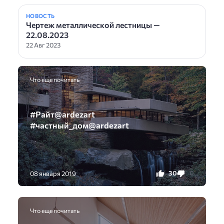
НОВОСТЬ
Чертеж металлической лестницы —
22.08.2023
22 Авг 2023
Что еще почитать
#Райт@ardezart
#частный_дом@ardezart
30
0
08 января 2019
Что еще почитать