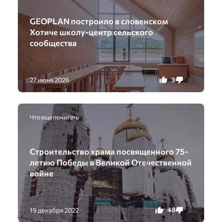
GEOPLAN построило в словенском
Хотиче школу-центр сельского
сообщества
3
0
27 июня 2026
Что еще почитать
Строительство храма посвященного 75-
летию Победы в Великой Отечественной
войне
48
0
19 декабря 2022