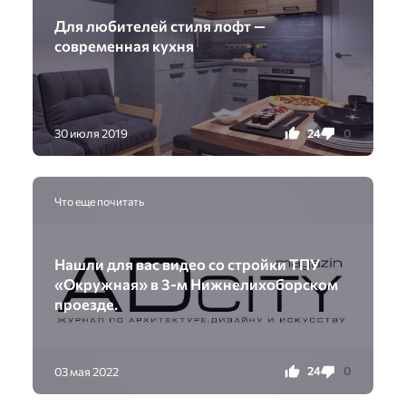
Для любителей стиля лофт —
современная кухня
24
0
30 июля 2019
Что еще почитать
Нашли для вас видео со стройки ТПУ
«Окружная» в 3-м Нижнелихоборском
проезде.
24
0
03 мая 2022