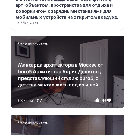
арт-объектом, пространства для отдыха и
коворкингом с зарядными станциями для
мобильных устройств на открытом воздухе.
14 Мар 2024
Что еще почитать
Мансарда архитектора в Москве от
buro5 Архитектор Борис Денисюк,
представляющий студию buro5, с
детства мечтал жить под крышей.
44
0
03 июня 2017
Что еще почитать