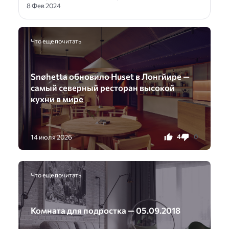
8 Фев 2024
Что еще почитать
Snøhetta обновило Huset в Лонгйире —
самый северный ресторан высокой
кухни в мире
4
0
14 июля 2026
Что еще почитать
Комната для подростка — 05.09.2018