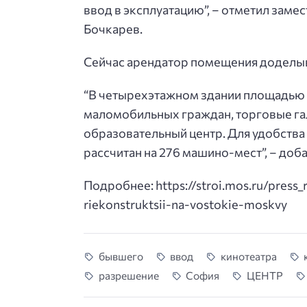
ввод в эксплуатацию”, – отметил зам
Бочкарев.
Сейчас арендатор помещения доделыв
“В четырехэтажном здании площадью 6
маломобильных граждан, торговые гал
образовательный центр. Для удобств
рассчитан на 276 машино-мест”, – доб
Подробнее: https://stroi.mos.ru/press_r
riekonstruktsii-na-vostokie-moskvy
бывшего
ввод
кинотеатра
разрешение
София
ЦЕНТР