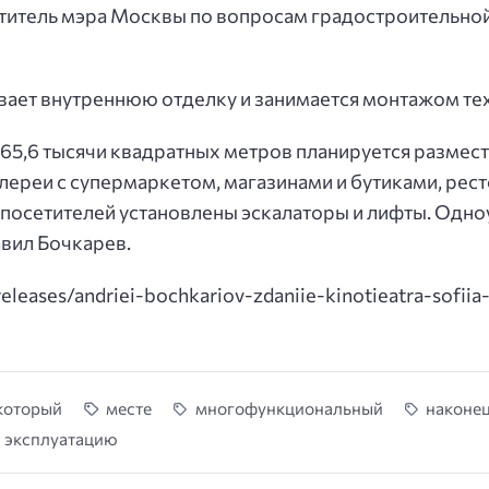
еститель мэра Москвы по вопросам градостроительной
ает внутреннюю отделку и занимается монтажом те
5,6 тысячи квадратных метров планируется размест
ереи с супермаркетом, магазинами и бутиками, рест
а посетителей установлены эскалаторы и лифты. Од
авил Бочкарев.
eleases/andriei-bochkariov-zdaniie-kinotieatra-sofiia-
который
месте
многофункциональный
наконе
эксплуатацию