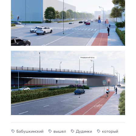
Бабушкинский
вышел
Дудинки
который