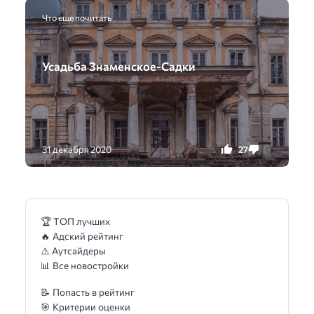
Что еще почитать
Усадьба Знаменское-Садки
27
0
31 декабря 2020
🏆 ТОП лучших
🔥 Адский рейтинг
⚠️ Аутсайдеры
📊 Все новостройки
📝 Попасть в рейтинг
🎯 Критерии оценки