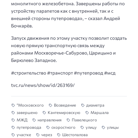
монолитного железобетона. Завершены работы по
устройству парапетов как с внутренней, так и с
внешней стороны путепровода», – сказал Андрей
Бочкарёв.
Запуск движения по этому участку позволит создать
новую прямую транспортную связь между
районами Москворечье-Сабурово, Царицыно и
Бирюлево Западное.
#строительство #транспорт #путепровод #мсд
tvc.ru/news/show/id/263169/
“Московского
Возведение
диаметра
завершено
Кантемировскую
Маршала
МЖД
направления
Павелецкого
путепровода
скоростного
улицу
улицы
участке
через
Шестопалова