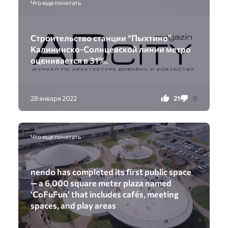
Что еще почитать
Строительство станции “Пыхтино”
Калининско-Солнцевской линии метро
оценивается в 31%.
21
0
28 января 2022
Что еще почитать
nendo has completed its first public space
— a 6,000 square meter plaza named
‘CoFuFun’ that includes cafés, meeting
spaces, and play areas