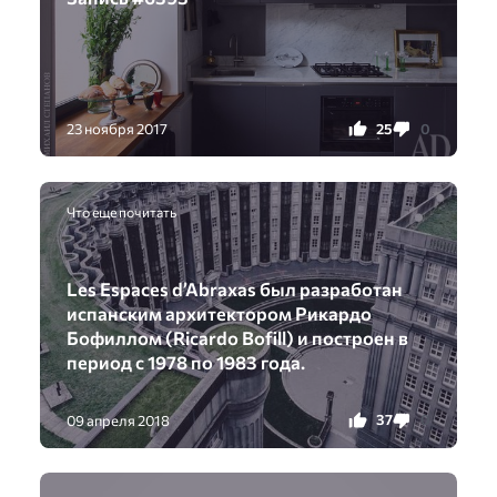
25
0
23 ноября 2017
Что еще почитать
Les Espaces d’Abraxas был разработан
испанским архитектором Рикардо
Бофиллом (Ricardo Bofill) и построен в
период с 1978 по 1983 года.
37
0
09 апреля 2018