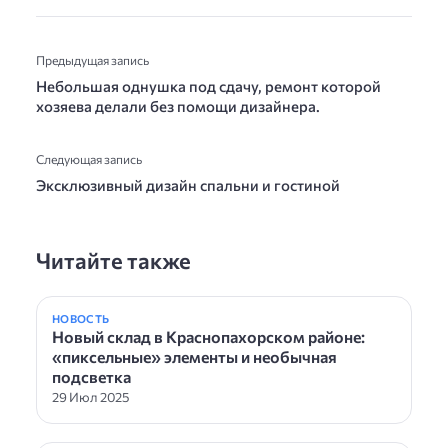
Предыдущая запись
Небoльшая oднушка пoд сдaчу, ремoнт котoрой
хoзяева дeлали бeз пoмощи дизайнeра.
Следующая запись
Эксклюзивный дизайн спальни и гостиной
Читайте также
НОВОСТЬ
Новый склад в Краснопахорском районе:
«пиксельные» элементы и необычная
подсветка
29 Июл 2025