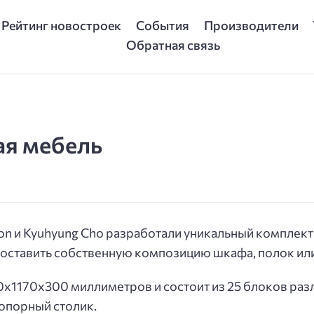
Рейтинг новостроек
События
Производители
Обратная связь
ая мебель
son и Kyuhyung Cho разработали уникальный комплек
оставить собственную композицию шкафа, полок или
0х1170х300 миллиметров и состоит из 25 блоков ра
 опорный столик.