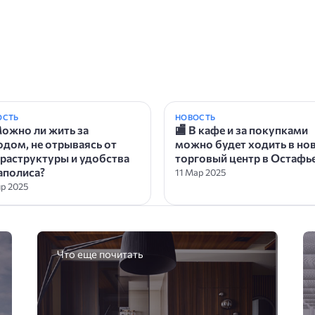
ОСТЬ
НОВОСТЬ
Можно ли жить за
🏬 В кафе и за покупками
одом, не отрываясь от
можно будет ходить в но
раструктуры и удобства
торговый центр в Остафь
аполиса?
11 Мар 2025
пр 2025
Что еще почитать