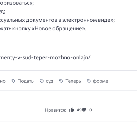
торизоваться;
д;
ссуальных документов в электронном виде»;
ажать кнопку «Новое обращение».
menty-v-sud-teper-mozhno-onlajn/
но
Подать
суд
Теперь
форме
Нравится:
49
0