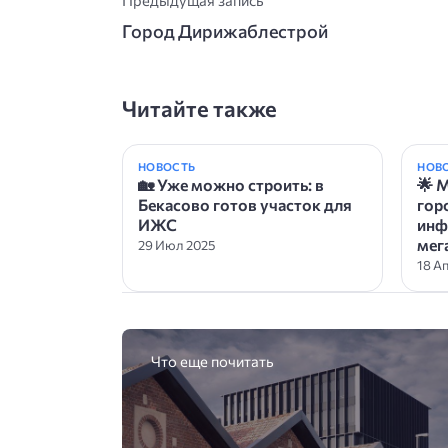
Город Дирижаблестрой
Читайте также
НОВОСТЬ
НОВ
🏡 Уже можно строить: в
🌟 
Бекасово готов участок для
гор
ИЖС
инф
мег
29 Июл 2025
18 А
Что еще почитать