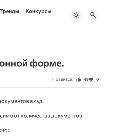
Тренды
Конкурсы
ионной форме.
Нравится:
49
0
окументов в суд.
исимо от количества документов.
жно: