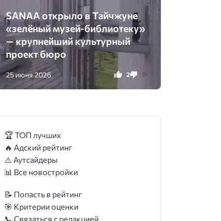
SANAA открыло в Тайчжуне
«зелёный музей-библиотеку»
— крупнейший культурный
проект бюро
25 июня 2026
2
0
🏆 ТОП лучших
🔥 Адский рейтинг
⚠️ Аутсайдеры
📊 Все новостройки
📝 Попасть в рейтинг
🎯 Критерии оценки
📞 Связаться с редакцией