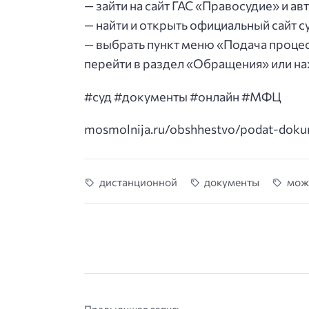
— зайти на сайт ГАС «Правосудие» и ав
— найти и открыть официальный сайт су
— выбрать пункт меню «Подача проце
перейти в раздел «Обращения» или н
#суд #документы #онлайн #МФЦ
mosmolnija.ru/obshhestvo/podat-doku
дистанционной
документы
мож
Предыдущая запись