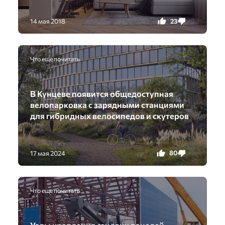
23
0
14 мая 2018
Что еще почитать
В Кунцеве появится общедоступная
велопарковка с зарядными станциями
для гибридных велосипедов и скутеров
80
0
17 мая 2024
Что еще почитать