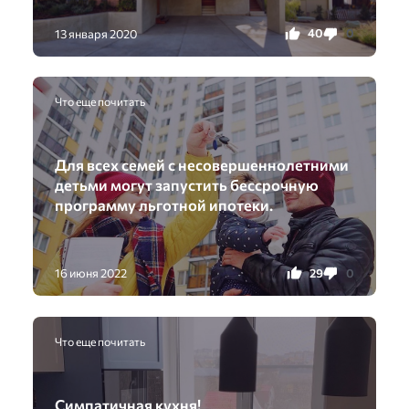
40
0
13 января 2020
Что еще почитать
Для всех семей с несовершеннолетними
детьми могут запустить бессрочную
программу льготной ипотеки.
29
0
16 июня 2022
Что еще почитать
Симпатичная кухня!