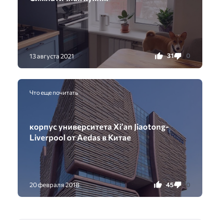
31
0
13 августа 2021
Что еще почитать
корпус университета Xi’an Jiaotong-
Liverpool от Aedas в Китае
45
0
20 февраля 2018