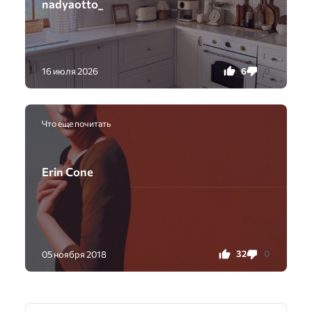
nadyaotto_
6
0
16 июля 2026
Что еще почитать
Erin Cone
32
0
05 ноября 2018