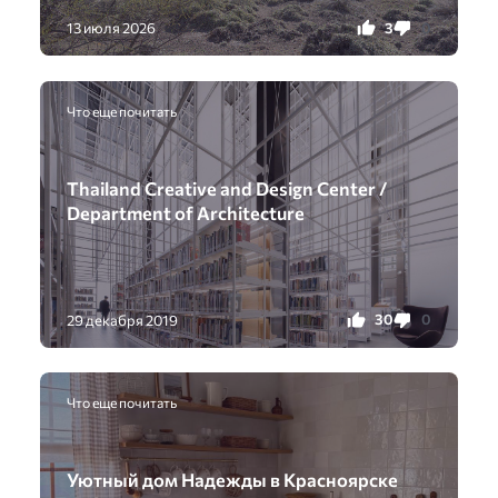
3
0
13 июля 2026
Что еще почитать
Thailand Creative and Design Center /
Department of Architecture
30
0
29 декабря 2019
Что еще почитать
Уютный дом Надежды в Красноярске