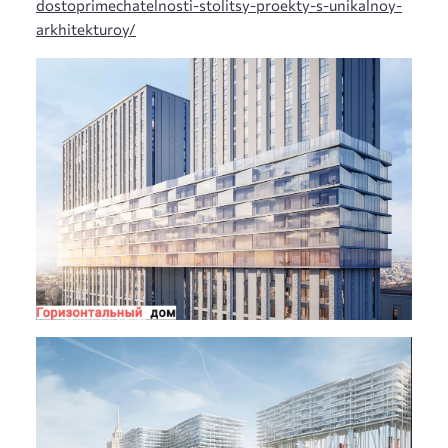
dostoprimechatelnosti-stolitsy-proekty-s-unikalnoy-
arkhitekturoy/