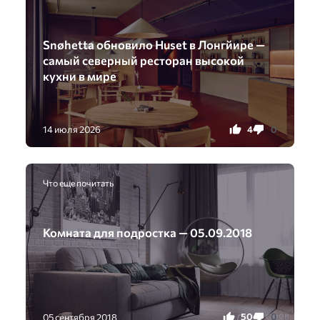
Snøhetta обновило Huset в Лонгйире —
самый северный ресторан высокой
кухни в мире
4
0
14 июля 2026
Что еще почитать
Комната для подростка — 05.09.2018
50
0
05 сентября 2018