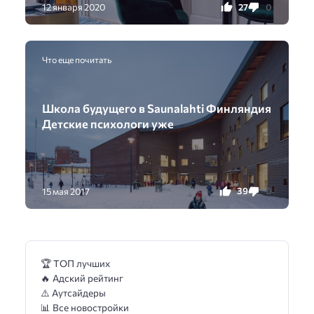
27
0
12 января 2020
Что еще почитать
Школа будущего в Saunalahti Финляндия
Детские психологи уже
39
0
15 мая 2017
🏆 ТОП лучших
🔥 Адский рейтинг
⚠️ Аутсайдеры
📊 Все новостройки