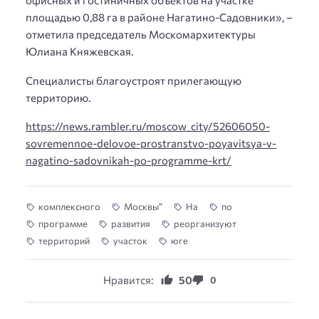
офисных и гостиничных объектов на участке
площадью 0,88 га в районе Нагатино-Садовники», –
отметила председатель Москомархитектуры
Юлиана Княжевская.
Специалисты благоустроят прилегающую
территорию.
https://news.rambler.ru/moscow_city/52606050-
sovremennoe-delovoe-prostranstvo-poyavitsya-v-
nagatino-sadovnikah-po-programme-krt/
комплексного
Москвы”
На
по
программе
развития
реорганизуют
территорий
участок
юге
Нравится:
50
0