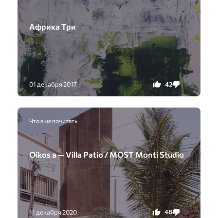
Африка Три
42
0
01 декабря 2017
Что еще почитать
Oikos a — Villa Patio / MOST Monti Studio
48
0
11 декабря 2020