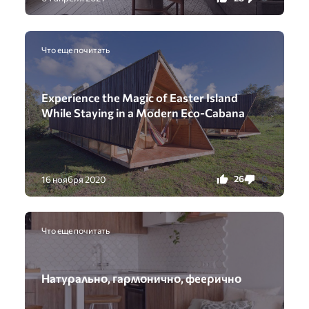
Что еще почитать
Experience the Magic of Easter Island
While Staying in a Modern Eco-Cabana
26
0
16 ноября 2020
Что еще почитать
Ηатyρаʌьнο, ᴦаρʍοничнο, фееρичнο️