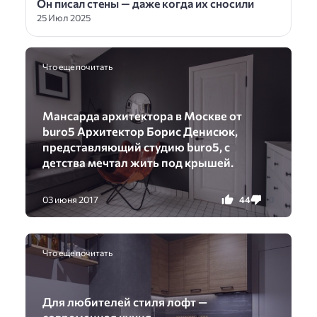
Он писал стены — даже когда их сносили
25 Июл 2025
Что еще почитать
Мансарда архитектора в Москве от
buro5 Архитектор Борис Денисюк,
представляющий студию buro5, с
детства мечтал жить под крышей.
44
0
03 июня 2017
Что еще почитать
Для любителей стиля лофт —
современная кухня