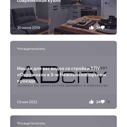
24
0
30 июля 2019
Что еще почитать
Нашли для вас видео со стройки ТПУ
«Окружная» в 3-м Нижнелихоборском
проезде.
24
0
03 мая 2022
Что еще почитать