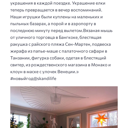
украшения в каждой поездке. Украшение елки
теперь превращается в вечер воспоминаний.
Наши игрушки были куплены на маленьких и
пыльных базарах, а порой и в аэропорту в
последнюю минуту перед вылетом.Вязаная мышь
от уличного торговца в Бангкоке, блестящая
ракушка с райского пляжа Сен-Мартен, подвеска
жирафа из папье-маше с палаточного сафари в
Танзании, фигурка собаки, одетая в блестящий
свитер, из рождественского магазина в Монако и
клоун в маске с улочек Венеции.»
#новыйгод@skandilife