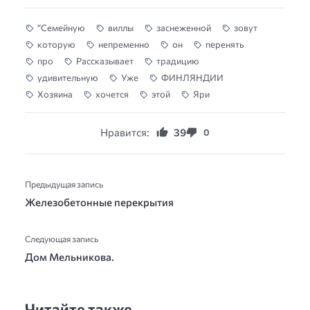
“Семейную
виллы
заснеженной
зовут
которую
непременно
он
перенять
про
Рассказывает
традицию
удивительную
Уже
ФИНЛЯНДИИ
Хозяина
хочется
этой
Яри
Нравится:
39
0
Предыдущая запись
Железобетонные перекрытия
Следующая запись
Дом Мельникова.
Читайте также