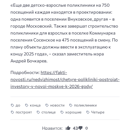
«Еще две детско-взрослые поликлиники на 750
посещений каждая находятся в проектировании:
одна появится в поселении Внуковское, другая – в
городе Московский. Также завершат строительство
поликлиники для взрослых в поселке Коммунарка
поселения Сосенское на 475 посещений в смену. По
плану объекты должны ввести в эксплуатацию к
концу 2025 года», – сказал заместитель мэра
Андрей Бочкарев.
Подробности:
https://fakti-
novosti.ru/nedvizhimost/chetyre-polikliniki-postroiat-
investory-v-novoi-moskve-k-2026-gody/
до
конца
новости
поликлиники
построят
столице
хорошие
Четыре
Нравится:
43
0