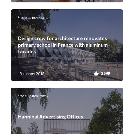
Что еще почитать
Design crew for architecture renovates
primary school in France with aluminum
facades
35
0
13 января 2018
Что еще почитать
Hannibal Advertising Offices