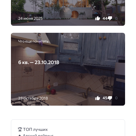
44
0
24 июня 2025
Что еще почитать
6 кв. — 23.10.2018
45
0
23 октября 2018
🏆 ТОП лучших
🔥 Адский рейтинг