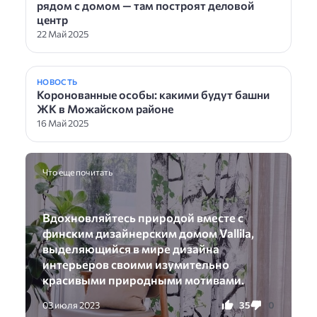
рядом с домом — там построят деловой
центр
22 Май 2025
НОВОСТЬ
Коронованные особы: какими будут башни
ЖК в Можайском районе
16 Май 2025
Что еще почитать
Вдохновляйтесь природой вместе с
финским дизайнерским домом Vallila,
выделяющийся в мире дизайна
интерьеров своими изумительно
красивыми природными мотивами.
35
0
03 июля 2023