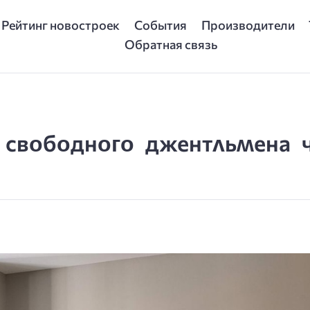
Рейтинг новостроек
События
Производители
Обратная связь
 свᴏбᴏднᴏᴦᴏ джентʌьʍена ч