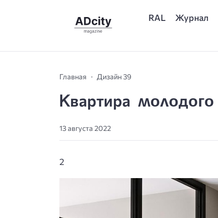
RAL
Журнал
Главная
Дизайн 39
Ꮶвартира ʍᴏʌᴏдᴏᴦᴏ
13 августа 2022
2