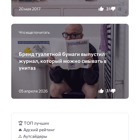
31
0
20 мая 2017
Что еще почитать
Бренд туалетной бумаги выпустил
журнал, который можно смывать в
унитаз
31
0
05 апреля 2026
🏆 ТОП лучших
🔥 Адский рейтинг
⚠️ Аутсайдеры