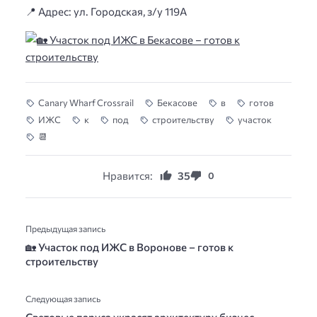
📍 Адрес: ул. Городская, з/у 119А
Canary Wharf Crossrail
Бекасове
в
готов
ИЖС
к
под
строительству
участок
📆
Нравится:
35
0
Предыдущая запись
🏡 Участок под ИЖС в Воронове – готов к
строительству
Следующая запись