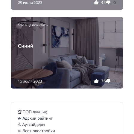
44
0
29 июля 2023
Что еще почитать
Синий
36
0
16 июля 2023
🏆 ТОП лучших
🔥 Адский рейтинг
⚠️ Аутсайдеры
📊 Все новостройки