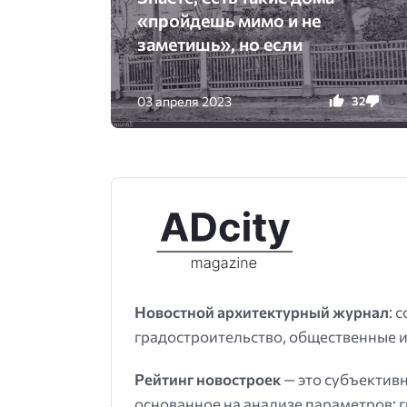
«пройдешь мимо и не
заметишь», но если
03 апреля 2023
32
0
Новостной архитектурный журнал
: 
градостроительство, общественные и
Рейтинг новостроек
— это субъектив
основанное на анализе параметров: 