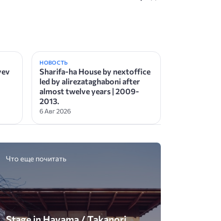
НОВОСТЬ
yev
Sharifa-ha House by nextoffice
led by alirezataghaboni after
almost twelve years | 2009-
2013.
6 Авг 2026
Что еще почитать
Stage in Hayama / Takanori