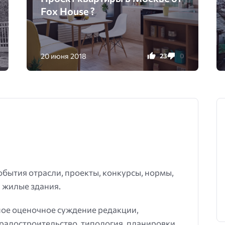
Fox House ?
20 июня 2018
23
0
события отрасли, проекты, конкурсы, нормы,
 жилые здания.
ное оценочное суждение редакции,
градостроительство, типология, планировки,