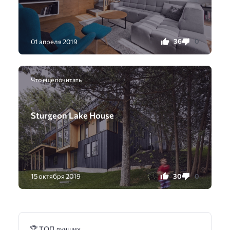
36
0
01 апреля 2019
Что еще почитать
Sturgeon Lake House
30
0
15 октября 2019
🏆 ТОП лучших