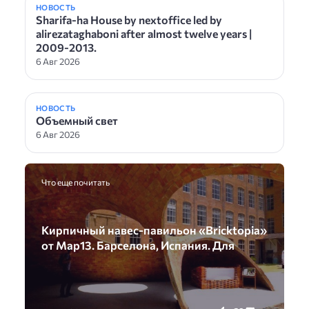
НОВОСТЬ
Sharifa-ha House by nextoffice led by
alirezataghaboni after almost twelve years |
2009-2013.
6 Авг 2026
НОВОСТЬ
Объемный свет
6 Авг 2026
Что еще почитать
Кирпичный навес-павильон «Bricktopia»
от Map13. Барселона, Испания. Для