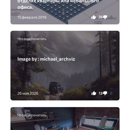
отделке квартиры или небольшого
офиса.
26
0
15 февраля 2019
Что еще почитать
Image by : michael_archviz
13
0
26 мая 2026
Что еще почитать