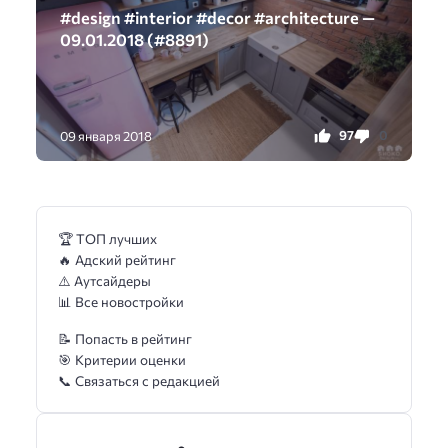
#design #interior #decor #architecture —
09.01.2018 (#8891)
97
0
09 января 2018
🏆 ТОП лучших
🔥 Адский рейтинг
⚠️ Аутсайдеры
📊 Все новостройки
📝 Попасть в рейтинг
🎯 Критерии оценки
📞 Связаться с редакцией