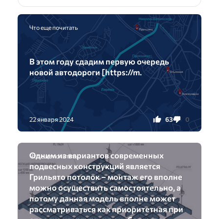
Что еще почитать
В этом году сдадим первую очередь
новой автодороги [https://m.
63
0
22 января 2024
Одним из вариантов современных
Что еще почитать
подвесных конструкций является
Грильято потолок – монтаж его вполне
можно осуществить самостоятельно, а
потому данная модель вполне может
рассматриваться как приоритетная при