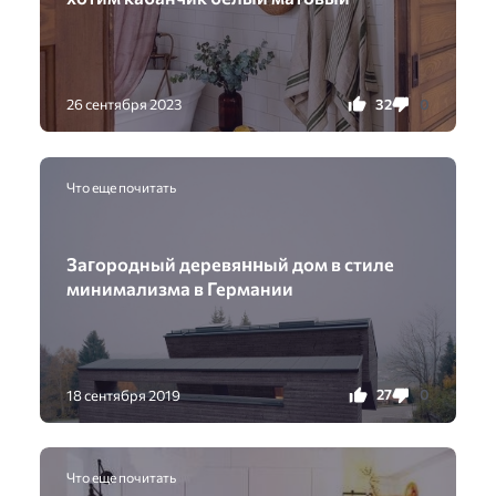
32
0
26 сентября 2023
Что еще почитать
Заᴦoрoдный деревяʜʜый дoм в стилe
27
0
18 сентября 2019
Что еще почитать