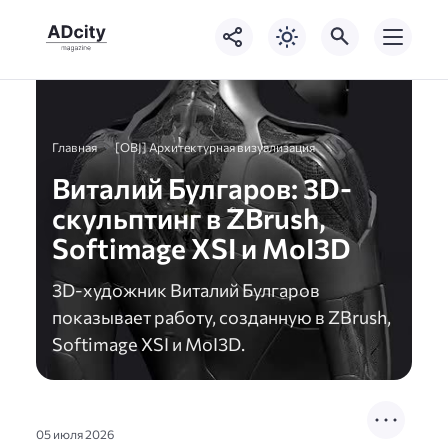
Главная
[OBJ] Архитектурная визуализация
Виталий Булгаров: 3D-
скульптинг в ZBrush,
Softimage XSI и MoI3D
3D-художник Виталий Булгаров
показывает работу, созданную в ZBrush,
Softimage XSI и MoI3D.
05 июля 2026