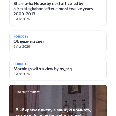
Sharifa-ha House by nextoffice led by
alirezataghaboni after almost twelve years |
2009-2013.
6 Авг 2026
НОВОСТЬ
Объемный свет
6 Авг 2026
НОВОСТЬ
Mornings with a view by bs_arq
6 Авг 2026
Что еще почитать
Выбираем плитку в ванную комнату,
хотим кабанчик белый матовый