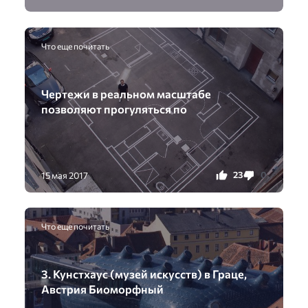
Что еще почитать
Чертежи в реальном масштабе
позволяют прогуляться по
23
0
15 мая 2017
Что еще почитать
3. Кунстхаус (музей искусств) в Граце,
Австрия Биоморфный