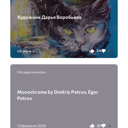
Художник Дарья Воробьева
34
0
04 июня 2023
Что еще почитать
Monochrome by Dmitriy Petrov, Egor
Petrov
37
0
13 февраля 2026