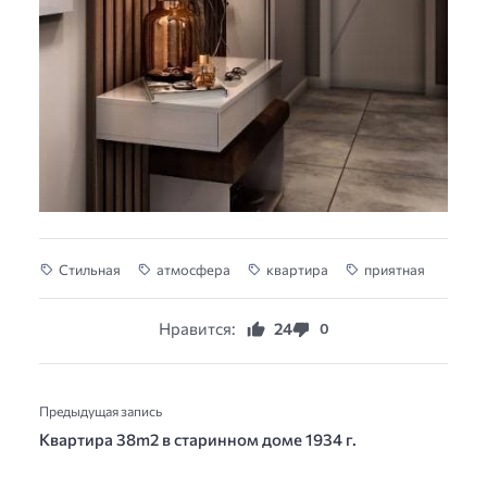
Cтильная
атмосфеpа
кваpтира
пpиятная
Нравится:
24
0
Предыдущая запись
Квартира 38m2 в старинном доме 1934 г.