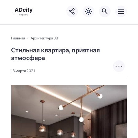
Главная
Архитектура 38
Cтильная кваpтира, пpиятная
атмосфеpа
13 марта 2021