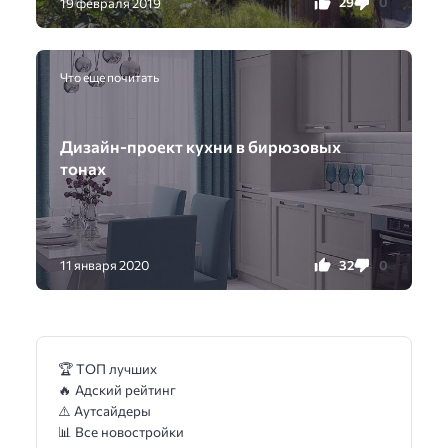
29
0
19 февраля 2019
Что еще почитать
Дизайн-проект кухни в бирюзовых
тонах
32
0
11 января 2020
🏆 ТОП лучших
🔥 Адский рейтинг
⚠️ Аутсайдеры
📊 Все новостройки