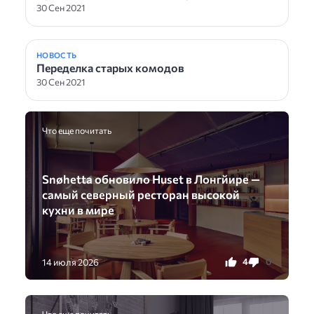
30 Сен 2021
НОВОСТЬ
Переделка старых комодов
30 Сен 2021
Что еще почитать
Snøhetta обновило Huset в Лонгйире —
самый северный ресторан высокой
кухни в мире
4
0
14 июля 2026