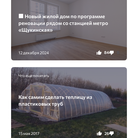
🏢 Новый жилой дом по программе
реновации рядом со станцией метро
«Щукинская»
84
0
12 декабря 2024
Что еще почитать
Как самим сделать теплицу из
пластиковых труб
26
0
15 мая 2017