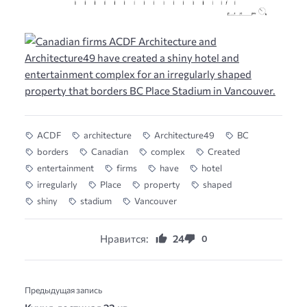
ACDF
architecture
Architecture49
BC
borders
Canadian
complex
Created
entertainment
firms
have
hotel
irregularly
Place
property
shaped
shiny
stadium
Vancouver
Нравится:
24
0
Предыдущая запись