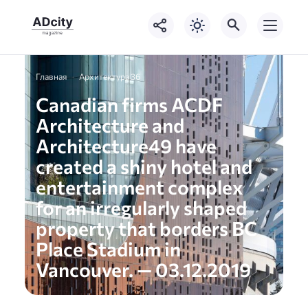
Главная
Архитектура 36
Canadian firms ACDF
Architecture and
Architecture49 have
created a shiny hotel and
entertainment complex
for an irregularly shaped
property that borders BC
Place Stadium in
Vancouver. — 03.12.2019