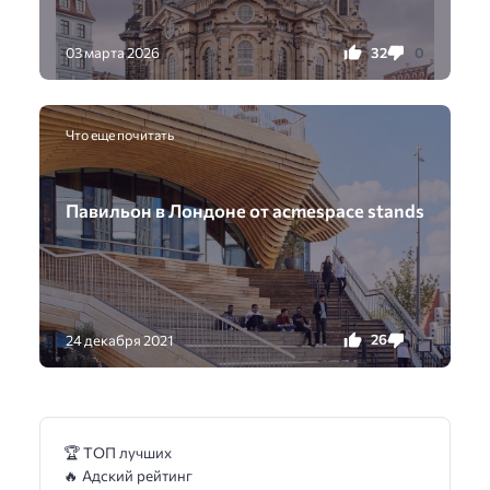
32
0
03 марта 2026
Что еще почитать
Павильон в Лондоне от acmespace stands
26
0
24 декабря 2021
🏆 ТОП лучших
🔥 Адский рейтинг