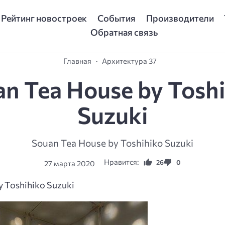
Рейтинг новостроек
События
Производители
Обратная связь
Главная
Архитектура 37
n Tea House by Tosh
Suzuki
Souan Tea House by Toshihiko Suzuki
Нравится:
26
0
27 марта 2020
y Toshihiko Suzuki