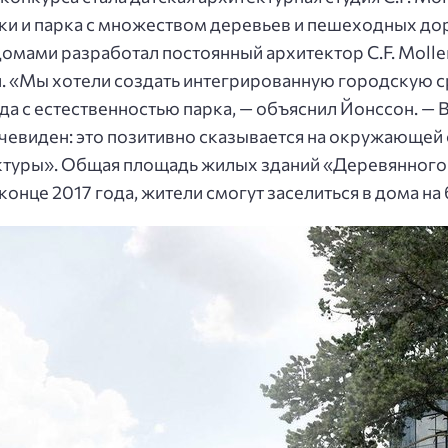
ки и парка с множеством деревьев и пешеходных д
омами разработал постоянный архитектор C.F. Molle
. «Мы хотели создать интегрированную городскую ср
а с естественностью парка, — объяснил Йонссон. — 
чевиден: это позитивно сказывается на окружающей 
уры». Общая площадь жилых зданий «Деревянного го
онце 2017 года, жители смогут заселиться в дома на 