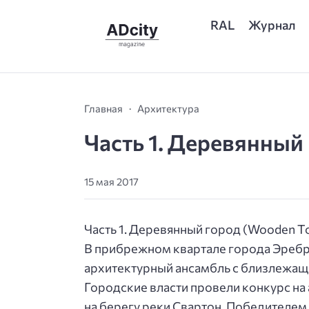
RAL
Журнал
Главная
Архитектура
Часть 1. Деревянный
15 мая 2017
Часть 1. Деревянный город (Wooden Tow
В прибрежном квартале города Эребру
архитектурный ансамбль с близлежащ
Городские власти провели конкурс на
на берегу реки Свартон. Победителем к