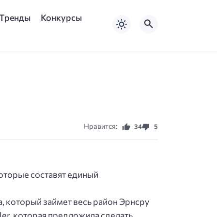
Тренды
Конкурсы
Нравится:
34
5
оторые составят единый
, который займет весь район Эрнсру
ller, которая предложила сделать