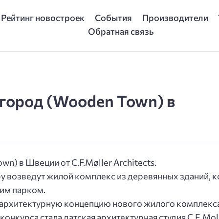
Рейтинг новостроек
События
Производители
Обратная связь
 город (Wooden Town) в
n) в Швеции от C.F.Møller Architects.
 возведут жилой комплекс из деревянных зданий, к
им парком.
 архитектурную концепцию нового жилого комплекса
онкурса стала датская архитектурная студия C.F. Mo