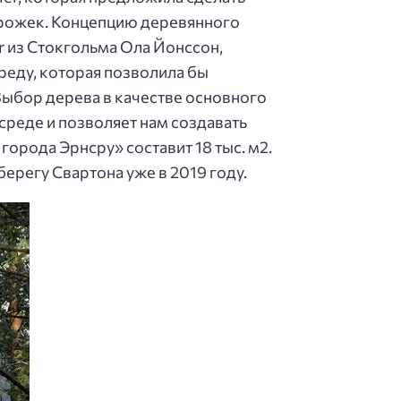
орожек. Концепцию деревянного
r из Стокгольма Ола Йонссон,
еду, которая позволила бы
Выбор дерева в качестве основного
среде и позволяет нам создавать
рода Эрнсру» составит 18 тыс. м2.
берегу Свартона уже в 2019 году.