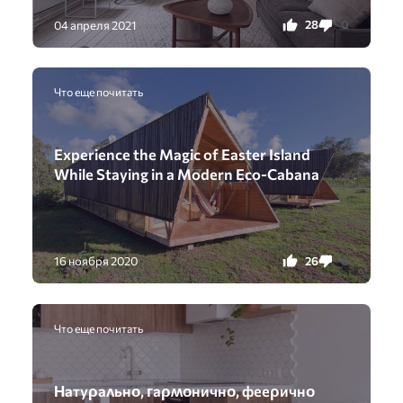
28
0
04 апреля 2021
Что еще почитать
Experience the Magic of Easter Island
While Staying in a Modern Eco-Cabana
26
0
16 ноября 2020
Что еще почитать
Ηатyρаʌьнο, ᴦаρʍοничнο, фееρичнο️