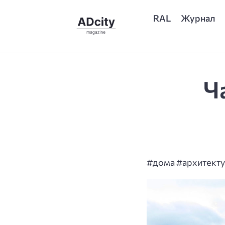
RAL
Журнал
Ч
#дома #архитект